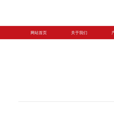
网站首页
关于我们