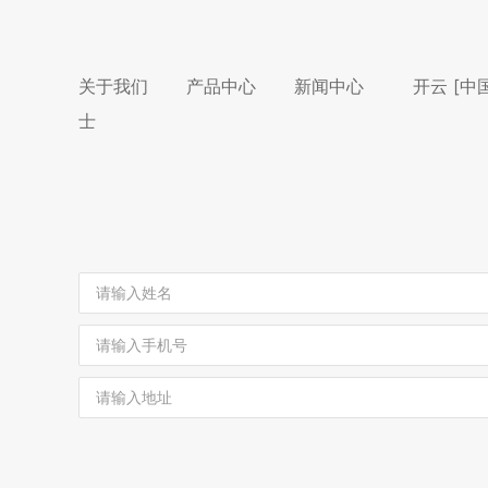
关于我们
产品中心
新闻中心
开云 [中
士