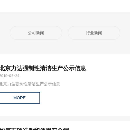
公司新闻
行业新闻
北京力达强制性清洁生产公示信息
2019-05-24
北京力达强制性清洁生产公示信息
MORE