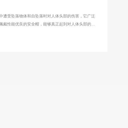
中遭受坠落物体和自坠落时对人体头部的伤害，它广泛
佩戴性能优良的安全帽，能够真正起到对人体头部的防
是用回收的废塑料加工生产，质量极差，根本起不到